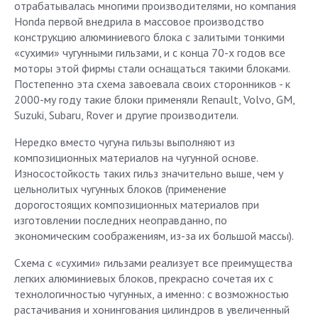
отрабатывалась многими производителями, но компания
Honda первой внедрила в массовое производство
конструкцию алюминиевого блока с залитыми тонкими
«сухими» чугунными гильзами, и с конца 70-х годов все
моторы этой фирмы стали оснащаться такими блоками.
Постепенно эта схема завоевала своих сторонников - к
2000-му году такие блоки применяли Renault, Volvo, GM,
Suzuki, Subaru, Rover и другие производители.
Нередко вместо чугуна гильзы выполняют из
композиционных материалов на чугунной основе.
Износостойкость таких гильз значительно выше, чем у
цельнолитых чугунных блоков (применение
дорогостоящих композиционных материалов при
изготовлении последних неоправданно, по
экономическим соображениям, из-за их большой массы).
Схема с «сухими» гильзами реализует все преимущества
легких алюминиевых блоков, прекрасно сочетая их с
технологичностью чугунных, а именно: с возможностью
растачивания и хонингования цилиндров в увеличенный