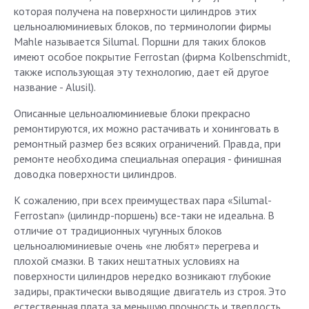
которая получена на поверхности цилиндров этих
цельноалюминиевых блоков, по терминологии фирмы
Mahle называется Silumal. Поршни для таких блоков
имеют особое покрытие Ferrostan (фирма Kolbenschmidt,
также использующая эту технологию, дает ей другое
название - Alusil).
Описанные цельноалюминиевые блоки прекрасно
ремонтируются, их можно растачивать и хонинговать в
ремонтный размер без всяких ограничений. Правда, при
ремонте необходима специальная операция - финишная
доводка поверхности цилиндров.
К сожалению, при всех преимуществах пара «Silumal-
Ferrostan» (цилиндр-поршень) все-таки не идеальна. В
отличие от традиционных чугунных блоков
цельноалюминиевые очень «не любят» перегрева и
плохой смазки. В таких нештатных условиях на
поверхности цилиндров нередко возникают глубокие
задиры, практически выводящие двигатель из строя. Это
естественная плата за меньшую прочность и твердость