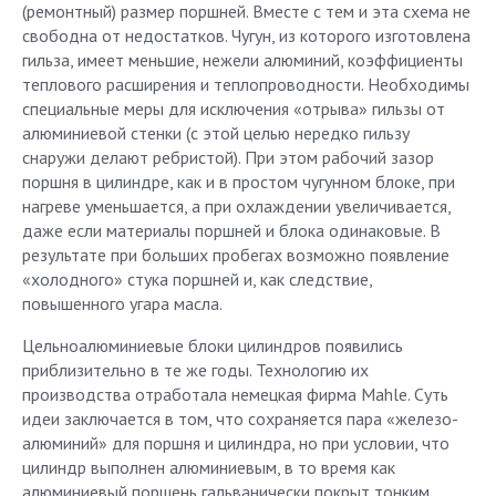
(ремонтный) размер поршней. Вместе с тем и эта схема не
свободна от недостатков. Чугун, из которого изготовлена
гильза, имеет меньшие, нежели алюминий, коэффициенты
теплового расширения и теплопроводности. Необходимы
специальные меры для исключения «отрыва» гильзы от
алюминиевой стенки (с этой целью нередко гильзу
снаружи делают ребристой). При этом рабочий зазор
поршня в цилиндре, как и в простом чугунном блоке, при
нагреве уменьшается, а при охлаждении увеличивается,
даже если материалы поршней и блока одинаковые. В
результате при больших пробегах возможно появление
«холодного» стука поршней и, как следствие,
повышенного угара масла.
Цельноалюминиевые блоки цилиндров появились
приблизительно в те же годы. Технологию их
производства отработала немецкая фирма Mahle. Суть
идеи заключается в том, что сохраняется пара «железо-
алюминий» для поршня и цилиндра, но при условии, что
цилиндр выполнен алюминиевым, в то время как
алюминиевый поршень гальванически покрыт тонким