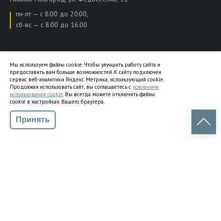
пн-пт — с 8:00 до 20:00,
сб-вс — с 8:00 до 16:00
УСЛУГИ
Мы используем файлы cookie. Чтобы улучшить работу сайта и
предоставить вам больше возможностей. К сайту подключен
ДИСКОНТНАЯ СИСТЕМА
сервис веб-аналитики Яндекс Метрика, использующий cookie.
Продолжая использовать сайт, вы соглашаетесь с
условиями
ВОПРОСЫ / ОТВЕТЫ
использования cookie
. Вы всегда можете отключить файлы
cookie в настройках Вашего браузера.
ОТЗЫВЫ
Принять
СТАТЬИ ПО РЕМОНТУ
СОТРУДНИЧЕСТВО
ГАРАНТИЯ
О КОМПАНИИ