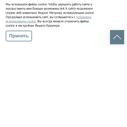
УСЛУГИ
Мы используем файлы cookie. Чтобы улучшить работу сайта и
предоставить вам больше возможностей. К сайту подключен
ДИСКОНТНАЯ СИСТЕМА
сервис веб-аналитики Яндекс Метрика, использующий cookie.
Продолжая использовать сайт, вы соглашаетесь с
условиями
использования cookie
. Вы всегда можете отключить файлы
ВОПРОСЫ / ОТВЕТЫ
cookie в настройках Вашего браузера.
ОТЗЫВЫ
Принять
СТАТЬИ ПО РЕМОНТУ
СОТРУДНИЧЕСТВО
ГАРАНТИЯ
О КОМПАНИИ
ВАКАНСИИ
НОВОСТИ