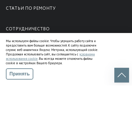
СТАТЬИ ПО РЕМОНТУ
СОТРУДНИЧЕСТВО
ГАРАНТИЯ
Мы используем файлы cookie. Чтобы улучшить работу сайта и
предоставить вам больше возможностей. К сайту подключен
сервис веб-аналитики Яндекс Метрика, использующий cookie.
О КОМПАНИИ
Продолжая использовать сайт, вы соглашаетесь с
условиями
использования cookie
. Вы всегда можете отключить файлы
ВАКАНСИИ
cookie в настройках Вашего браузера.
НОВОСТИ
Принять
Согласие на обработку персональных данных
Политика конфиденциальности
Пользовательское соглашение