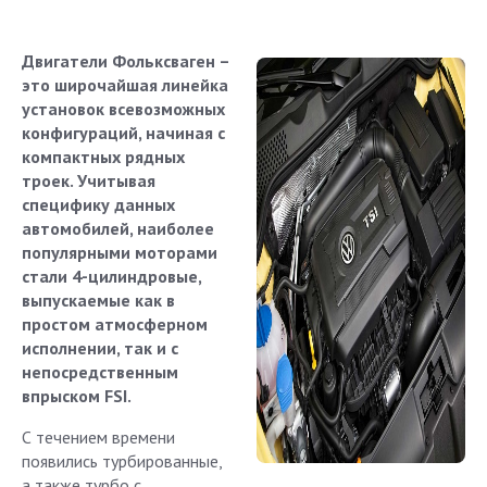
Двигатели Фольксваген –
это широчайшая линейка
установок всевозможных
конфигураций, начиная с
компактных рядных
троек. Учитывая
специфику данных
автомобилей, наиболее
популярными моторами
стали 4-цилиндровые,
выпускаемые как в
простом атмосферном
исполнении, так и с
непосредственным
впрыском FSI.
С течением времени
появились турбированные,
а также турбо с