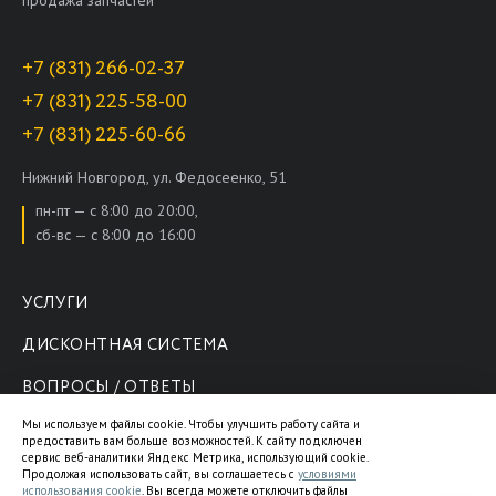
+7 (831) 266-02-37
+7 (831) 225-58-00
+7 (831) 225-60-66
Нижний Новгород, ул. Федосеенко, 51
пн-пт — с 8:00 до 20:00,
сб-вс — с 8:00 до 16:00
УСЛУГИ
ДИСКОНТНАЯ СИСТЕМА
ВОПРОСЫ / ОТВЕТЫ
Мы используем файлы cookie. Чтобы улучшить работу сайта и
ОТЗЫВЫ
предоставить вам больше возможностей. К сайту подключен
сервис веб-аналитики Яндекс Метрика, использующий cookie.
СТАТЬИ ПО РЕМОНТУ
Продолжая использовать сайт, вы соглашаетесь с
условиями
использования cookie
. Вы всегда можете отключить файлы