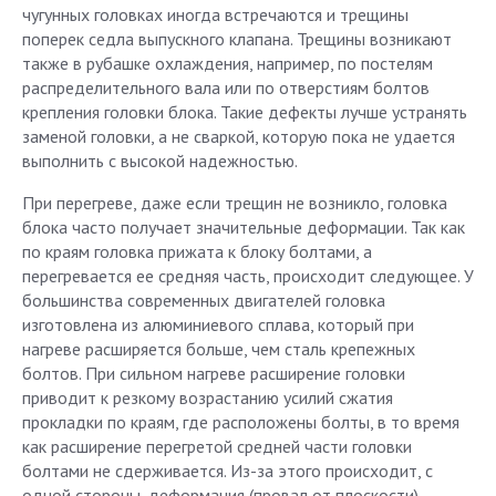
чугунных головках иногда встречаются и трещины
поперек седла выпускного клапана. Трещины возникают
также в рубашке охлаждения, например, по постелям
распределительного вала или по отверстиям болтов
крепления головки блока. Такие дефекты лучше устранять
заменой головки, а не сваркой, которую пока не удается
выполнить с высокой надежностью.
При перегреве, даже если трещин не возникло, головка
блока часто получает значительные деформации. Так как
по краям головка прижата к блоку болтами, а
перегревается ее средняя часть, происходит следующее. У
большинства современных двигателей головка
изготовлена из алюминиевого сплава, который при
нагреве расширяется больше, чем сталь крепежных
болтов. При сильном нагреве расширение головки
приводит к резкому возрастанию усилий сжатия
прокладки по краям, где расположены болты, в то время
как расширение перегретой средней части головки
болтами не сдерживается. Из-за этого происходит, с
одной стороны, деформация (провал от плоскости)