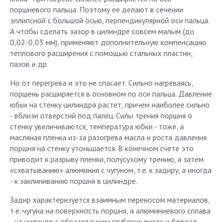
поршневого пальца. Поэтому ее делают в сечении
эллипсной с большой осью, перпендикулярной оси пальца.
А чтобы сделать зазор в цилиндре совсем малым (до
0,02-0,03 мм), применяют дополнительную компенсацию
теплового расширения с помощью стальных пластин,
пазов и др.
Но от перегрева и это не спасает. Сильно нагреваясь,
поршень расширяется в основном по оси пальца. Давление
юбки на стенку цилиндра растет, причем наиболее сильно
- вблизи отверстий под палец. Силы трения поршня о
стенку увеличиваются, температура юбки - тоже, а
масляная пленка из-за разогрева масла и роста давления
поршня на стенку утоньшается. В конечном счете это
приводит к разрыву пленки, полусухому трению, а затем
«схватыванию» алюминия с чугуном, т.е. к задиру, а иногда
- к заклиниванию поршня в цилиндре.
Задир характеризуется взаимным переносом материалов,
т.е. чугуна на поверхность поршня, а алюминиевого сплава
- на цилиндр с образованием глубоких рисок и борозд.