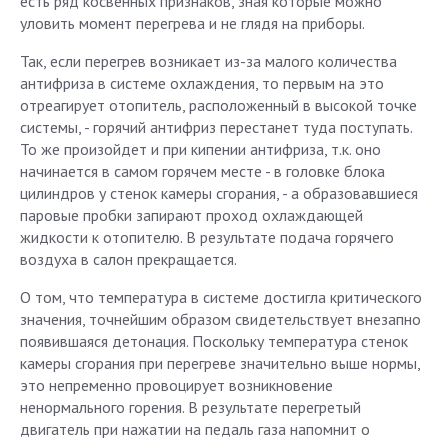
есть ряд косвенных признаков, зная которые можно
уловить момент перегрева и не глядя на приборы.
Так, если перегрев возникает из-за малого количества
антифриза в системе охлаждения, то первым на это
отреагирует отопитель, расположенный в высокой точке
системы, - горячий антифриз перестанет туда поступать.
То же произойдет и при кипении антифриза, т.к. оно
начинается в самом горячем месте - в головке блока
цилиндров у стенок камеры сгорания, - а образовавшиеся
паровые пробки запирают проход охлаждающей
жидкости к отопителю. В результате подача горячего
воздуха в салон прекращается.
О том, что температура в системе достигла критического
значения, точнейшим образом свидетельствует внезапно
появившаяся детонация. Поскольку температура стенок
камеры сгорания при перегреве значительно выше нормы,
это непременно провоцирует возникновение
ненормального горения. В результате перегретый
двигатель при нажатии на педаль газа напомнит о