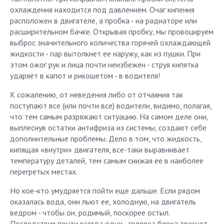
охлаждения находится под давлением. Очаг кипения
расположен в двигателе, а пробка - на радиаторе или
расширительном бачке. Открывая пробку, мы провоцируем
выброс значительного количества горячей охлаждающей
жидкости - пар вытолкнет ее наружу, как из пушки. При
этом ожог рук и лица почти неизбежен - струя кипятка
ударяет в капот и рикошетом - в водителя!
К сожалению, от неведения либо от отчаяния так
поступают все (или почти все) водители, видимо, полагая,
что тем самым разряжают ситуацию. На самом деле они,
выплеснув остатки антифриза из системы, создают себе
дополнительные проблемы. Дело в том, что жидкость,
кипящая «внутри» двигателя, все-таки выравнивает
температуру деталей, тем самым снижая ее в наиболее
перегретых местах.
Но кое-кто умудряется пойти еще дальше. Если рядом
оказалась вода, они льют ее, холодную, на двигатель
ведром - чтобы он, родимый, поскорее остыл.
Последствия почти всегда одни - головка блока треснет