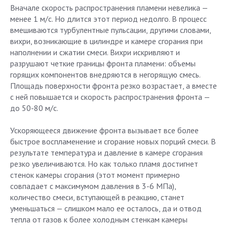
Вначале скорость распространения пламени невелика —
менее 1 м/с. Но длится этот период недолго. В процесс
вмешиваются турбулентные пульсации, другими словами,
вихри, возникающие в цилиндре и камере сгорания при
наполнении и сжатии смеси. Вихри искривляют и
разрушают четкие границы фронта пламени: объемы
горящих компонентов внедряются в негорящую смесь.
Площадь поверхности фронта резко возрастает, а вместе
с ней повышается и скорость распространения фронта —
до 50-80 м/с.
Ускоряющееся движение фронта вызывает все более
быстрое воспламенение и сгорание новых порций смеси. В
результате температура и давление в камере сгорания
резко увеличиваются. Но как только пламя достигнет
стенок камеры сгорания (этот момент примерно
совпадает с максимумом давления в 3-6 МПа),
количество смеси, вступающей в реакцию, станет
уменьшаться — слишком мало ее осталось, да и отвод
тепла от газов к более холодным стенкам камеры