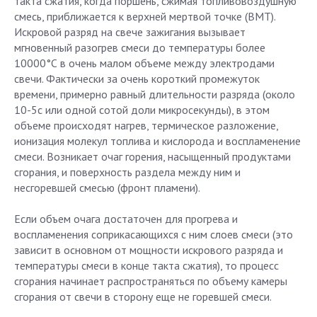
такта сжатия, когда поршень, сжимая топливовоздушную
смесь, приближается к верхней мертвой точке (ВМТ).
Искровой разряд на свече зажигания вызывает
мгновенный разогрев смеси до температуры более
10000°С в очень малом объеме между электродами
свечи. Фактически за очень короткий промежуток
времени, примерно равный длительности разряда (около
10-5с или одной сотой доли микросекунды), в этом
объеме происходят нагрев, термическое разложение,
ионизация молекул топлива и кислорода и воспламенение
смеси. Возникает очаг горения, насыщенный продуктами
сгорания, и поверхность раздела между ним и
несгоревшей смесью (фронт пламени).
Если объем очага достаточен для прогрева и
воспламенения соприкасающихся с ним слоев смеси (это
зависит в основном от мощности искрового разряда и
температуры смеси в конце такта сжатия), то процесс
сгорания начинает распространяться по объему камеры
сгорания от свечи в сторону еще не горевшей смеси.