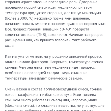
сгорания играет здесь не последнюю роль. Догорание
последних порций смеси идет медленно, при этом
температура продуктов сгорания, достигнув максимума
(более 20000°С) несколько позже, чем давление,
начинает падать вместе с началом движения поршня вниз.
Все, процесс горения, занявший 30-40° поворота
коленчатого вала (ПКВ), закончился. Начинается процесс
расширения или, как принято говорить, такт рабочего
хода.
Как мы уже отметили, на упрощенно описанный процесс
влияет немало факторов. Например, температура стенок
камеры. Чем она ниже, тем медленнее идет процесс,
особенно на последней стадии - ведь снижение
температуры замедляет химические реакции.
Очень важен и состав топливовоздушной смеси, точнее
говоря, коэффициент избытка воздуха. Если топлива
слишком много («богатая» смесь) или, напротив, мало
(«бедная» смесь), то «лишние» вещества, не участвующие
в реакциях, забирают на себя теплоту и тем самым