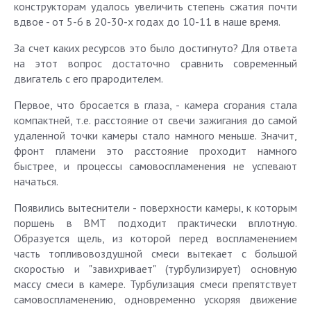
конструкторам удалось увеличить степень сжатия почти
вдвое - от 5-6 в 20-30-х годах до 10-11 в наше время.
За счет каких ресурсов это было достигнуто? Для ответа
на этот вопрос достаточно сравнить современный
двигатель с его прародителем.
Первое, что бросается в глаза, - камера сгорания стала
компактней, т.е. расстояние от свечи зажигания до самой
удаленной точки камеры стало намного меньше. Значит,
фронт пламени это расстояние проходит намного
быстрее, и процессы самовоспламенения не успевают
начаться.
Появились вытеснители - поверхности камеры, к которым
поршень в ВМТ подходит практически вплотную.
Образуется щель, из которой перед воспламенением
часть топливовоздушной смеси вытекает с большой
скоростью и "завихривает" (турбулизирует) основную
массу смеси в камере. Турбулизация смеси препятствует
самовоспламенению, одновременно ускоряя движение