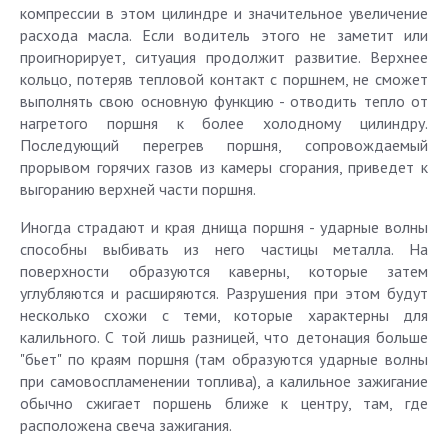
компрессии в этом цилиндре и значительное увеличение
расхода масла. Если водитель этого не заметит или
проигнорирует, ситуация продолжит развитие. Верхнее
кольцо, потеряв тепловой контакт с поршнем, не сможет
выполнять свою основную функцию - отводить тепло от
нагретого поршня к более холодному цилиндру.
Последующий перегрев поршня, сопровождаемый
прорывом горячих газов из камеры сгорания, приведет к
выгоранию верхней части поршня.
Иногда страдают и края днища поршня - ударные волны
способны выбивать из него частицы металла. На
поверхности образуются каверны, которые затем
углубляются и расширяются. Разрушения при этом будут
несколько схожи с теми, которые характерны для
калильного. С той лишь разницей, что детонация больше
"бьет" по краям поршня (там образуются ударные волны
при самовоспламенении топлива), а калильное зажигание
обычно сжигает поршень ближе к центру, там, где
расположена свеча зажигания.