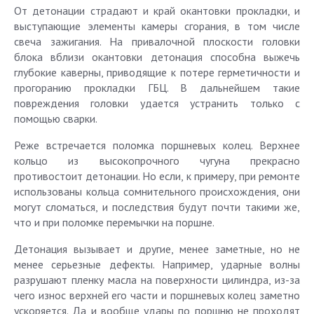
От детонации страдают и край окантовки прокладки, и
выступающие элементы камеры сгорания, в том числе
свеча зажигания. На привалочной плоскости головки
блока вблизи окантовки детонация способна выжечь
глубокие каверны, приводящие к потере герметичности и
прогоранию прокладки ГБЦ. В дальнейшем такие
повреждения головки удается устранить только с
помощью сварки.
Реже встречается поломка поршневых колец. Верхнее
кольцо из высокопрочного чугуна прекрасно
противостоит детонации. Но если, к примеру, при ремонте
использованы кольца сомнительного происхождения, они
могут сломаться, и последствия будут почти такими же,
что и при поломке перемычки на поршне.
Детонация вызывает и другие, менее заметные, но не
менее серьезные дефекты. Например, ударные волны
разрушают пленку масла на поверхности цилиндра, из-за
чего износ верхней его части и поршневых колец заметно
ускоряется. Да и вообще удары по поршню не проходят