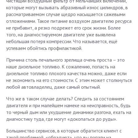
чистящий воздушный фильтр от мельчайших включений,
которые могут вызывать абразивный износ цилиндров, в
рассматриваемом случае щедро насыщается сажевыми
отложениями. Такое питание воздухом двигателю ресурса
не прибавит, а резко подрежет его срок жизни. Более
того, на диагностируемом двигателе уже выявлена
небольшая потеря компрессии. Что называется, ещё
успеваем обойтись профилактикой.
Причина столь печального зрелища очень проста – это
наше дизельное топливо. К сожалению, попасть на
дизельное топливо плохого качества можно, даже если
не экономить на его стоимости. С этим может столкнуться
любой автовладелец, даже самый опытный.
Что же в таком случае делать? Следить за состоянием
двигателя и при малейшем намеке на неисправность, будь
то черный дым или ухудшение динамики разгона, ехать на
диагностику туда, где могут «докопаться до руды».
Большинство сервисов, в которые обратится клиент с
такой проблемой, «обрадуют», что вы попали на