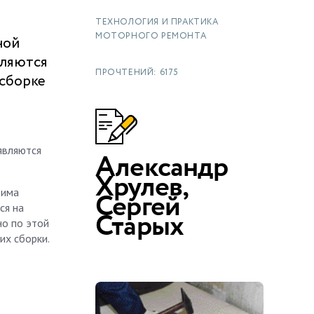
ТЕХНОЛОГИЯ И ПРАКТИКА
МОТОРНОГО РЕМОНТА
ной
еляются
ПРОЧТЕНИЙ: 6175
 сборке
являются
Александр
Хрулев,
дима
Сергей
ся на
Старых
но по этой
их сборки.