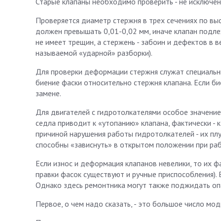
Старые клапаны необходимо проверить - не исключен
Проверяется диаметр стержня в трех сечениях по выс
должен превышать 0,01-0,02 мм, иначе клапан подле
не имеет трещин, а стержень - забоин и дефектов в 
называемой «ударной» разборки).
Для проверки деформации стержня служат специальн
биение фаски относительно стержня клапана. Если б
замене.
Для двигателей с гидротолкателями особое значение 
седла приводит к «утопанию» клапана, фактически - 
причиной нарушения работы гидротолкателей - их плу
способны «зависнуть» в открытом положении при раб
Если износ и деформация клапанов невелики, то их 
правки фасок существуют и ручные приспособления). 
Однако здесь ремонтника могут также поджидать оп
Первое, о чем надо сказать, - это большое число мо