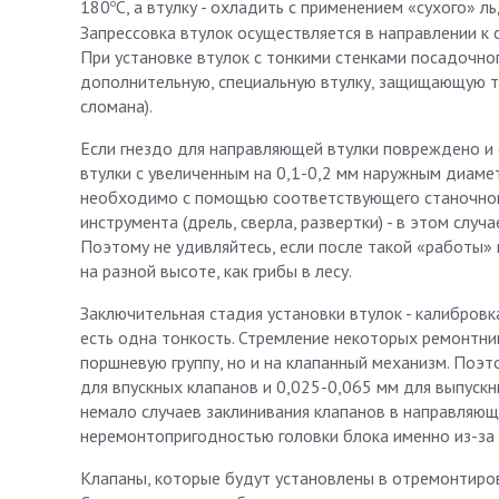
о
180
С, а втулку - охладить с применением «сухого» л
Запрессовка втулок осуществляется в направлении к 
При установке втулок с тонкими стенками посадочно
дополнительную, специальную втулку, защищающую то
сломана).
Если гнездо для направляющей втулки повреждено и
втулки с увеличенным на 0,1-0,2 мм наружным диамет
необходимо с помощью соответствующего станочного
инструмента (дрель, сверла, развертки) - в этом слу
Поэтому не удивляйтесь, если после такой «работы» 
на разной высоте, как грибы в лесу.
Заключительная стадия установки втулок - калибровк
есть одна тонкость. Стремление некоторых ремонтни
поршневую группу, но и на клапанный механизм. Поэт
для впускных клапанов и 0,025-0,065 мм для выпуск
немало случаев заклинивания клапанов в направляющ
неремонтопригодностью головки блока именно из-за 
Клапаны, которые будут установлены в отремонтиров