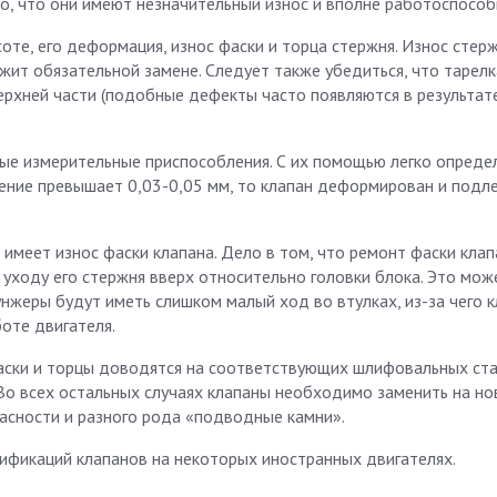
о, что они имеют незначительный износ и вполне работоспособ
оте, его деформация, износ фаски и торца стержня. Износ стерж
жит обязательной замене. Следует также убедиться, что тарелк
верхней части (подобные дефекты часто появляются в результат
ые измерительные приспособления. С их помощью легко опреде
иение превышает 0,03-0,05 мм, то клапан деформирован и подл
имеет износ фаски клапана. Дело в том, что ремонт фаски клап
к уходу его стержня вверх относительно головки блока. Это мож
нжеры будут иметь слишком малый ход во втулках, из-за чего 
оте двигателя.
фаски и торцы доводятся на соответствующих шлифовальных ста
Во всех остальных случаях клапаны необходимо заменить на но
асности и разного рода «подводные камни».
дификаций клапанов на некоторых иностранных двигателях.