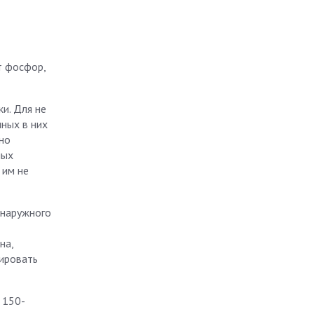
т фосфор,
и. Для не
ных в них
 но
ных
 им не
 наружного
на,
цировать
 150-