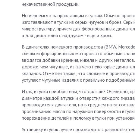
некачественной продукции.
Но вернемся к направляющим втулкам. Обычно произв
изготавливают втулки из серых чугунов и бронз. Сер
микроструктуру, причем для форсированных двигател
а для двигателей с наддувом - еще и хром.
В двигателях немецкого производства (BMW, Mercede
слишком форсированных моторов это обычные сплавы
вводятся добавки кремния, никеля и других металлов
дороже, чем чугунные, из-за чего некоторые двигат
клапанов. Отметим также, что сложные в производств
уступают чугунные изделия с правильно подобранным
Итак, втулки приобретены, что дальше? Очевидно, пр
диаметра каждой втулки и отверстия каждого гнезда
производителя двигателя, но в среднем натяг составл
просачиванию масла по наружной поверхности втулки
повреждение деталей и поломку втулки при установк
Установку втулок лучше производить с разностью тем