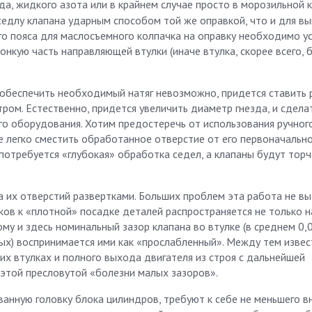
ьда, жидкого азота или в крайнем случае просто в морозильной 
седлу клапана ударным способом той же оправкой, что и для вы
го пояса для маслосъемного колпачка на оправку необходимо у
нкую часть направляющей втулки (иначе втулка, скорее всего, 
 обеспечить необходимый натяг невозможно, придется ставить
ром. Естественно, придется увеличить диаметр гнезда, и сдела
 оборудования. Хотим предостеречь от использования ручног
чае легко сместить обработанное отверстие от его первоначально
потребуется «глубокая» обработка седел, а клапаны будут торч
а их отверстий развертками. Больших проблем эта работа не вы
ков к «плотной» посадке деталей распространяется не только н
ому и здесь номинальный зазор клапана во втулке (в среднем 0,
ных) воспринимается ими как «прослабленный». Между тем изве
их втулках и полного выхода двигателя из строя с дальнейшей
этой пресловутой «болезни малых зазоров».
анную головку блока цилиндров, требуют к себе не меньшего в