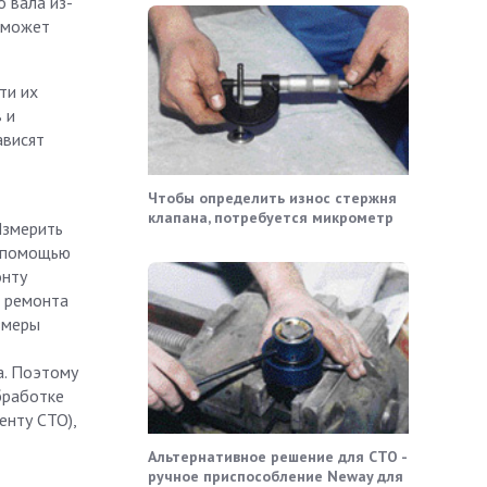
 вала из-
в может
ти их
 и
ависят
Чтобы определить износ стержня
клапана, потребуется микрометр
Измерить
с помощью
онту
е ремонта
змеры
а. Поэтому
бработке
енту СТО),
Альтернативное решение для СТО -
ручное приспособление Neway для