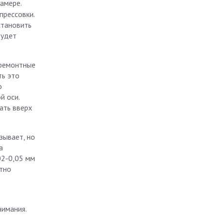
камере.
прессовки.
становить
будет
 ремонтные
ть это
о
й оси.
ать вверх
зывает, но
а
02-0,05 мм
стно
нимания.