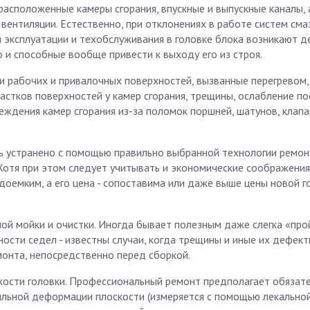
расположенные камеры сгорания, впускные и выпускные каналы, 
вентиляции. Естественно, при отклонениях в работе систем смаз
л эксплуатации и техобслуживания в головке блока возникают д
 и способные вообще привести к выходу его из строя.
 рабочих и привалочных поверхностей, вызванные перегревом,
астков поверхностей у камер сгорания, трещины, ослабление по
ждения камер сгорания из-за поломок поршней, шатунов, клапа
 устранено с помощью правильно выбранной технологии ремон
Хотя при этом следует учитывать и экономические соображения
доемким, а его цена - сопоставима или даже выше цены новой г
ной мойки и очистки. Иногда бывает полезным даже слегка «про
сти седел - известны случаи, когда трещины и иные их дефек
онта, непосредственно перед сборкой.
кости головки. Профессиональный ремонт предполагает обязат
сильной деформации плоскости (измеряется с помощью лекальной