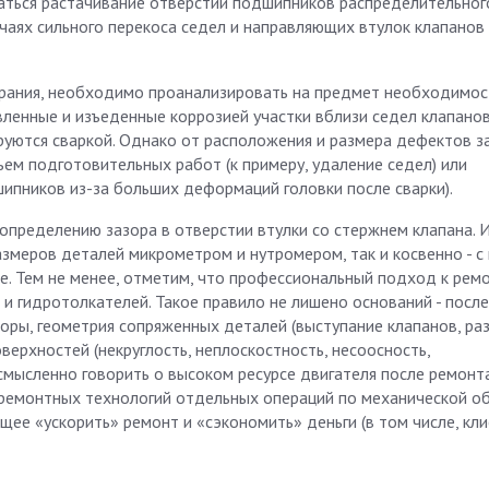
аться растачивание отверстий подшипников распределительного
учаях сильного перекоса седел и направляющих втулок клапано
орания, необходимо проанализировать на предмет необходимос
вленные и изъеденные коррозией участки вблизи седел клапанов
уются сваркой. Однако от расположения и размера дефектов з
м подготовительных работ (к примеру, удаление седел) или
ипников из-за больших деформаций головки после сварки).
определению зазора в отверстии втулки со стержнем клапана. 
змеров деталей микрометром и нутромером, так и косвенно - 
е. Тем не менее, отметим, что профессиональный подход к рем
и гидротолкателей. Такое правило не лишено оснований - посл
оры, геометрия сопряженных деталей (выступание клапанов, ра
верхностей (некруглость, неплоскостность, несоосность,
ссмысленно говорить о высоком ресурсе двигателя после ремонт
 ремонтных технологий отдельных операций по механической о
ее «ускорить» ремонт и «сэкономить» деньги (в том числе, кли