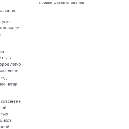
правки фасок клапанов
лапанов.
тулка
я вначале
ь
ма
ется в
орое легко
ока легче,
еред
ае нагар,
 совсем не
ной
стью
вщиков
енной