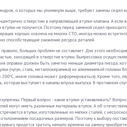
ндров, о которых мы упомянули выше, требуют замены седел к
центрично отверстию в направляющей втулке клапана. А если в
и втулки не получится. Поэтому перед заменой седел приходитс
перация хорошо освоена на многих СТО, иногда можно встретит
нно способствующие снижению ресурса деталей.
ак правило, больших проблем не составляет. Для этого необходи
астью, заходящей в отверстие втулки. Выпрессовка осуществля
жня оправки должен быть заметно меньше диаметра гнезда, кот
ки (чугун, сталь, металлокерамика) из алюминиевой головки бл
о
е 200
С, иначе головка может деформироваться). Кроме того, п
, которая выступает в каналы впуска-выпуска. В противном случ
зупречны. Первый вопрос - какие втулки устанавливать? Вопрос
лей могут иметь различные материалы втулок. А об отечествен
тречаются втулки, изготовленные из мягких сталей, с несоосно
 отклонениями посадочных размеров. Поэтому к выбору поста
осервису придется тратить немало времени на замену приобрет