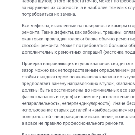
набора щупов) этого недостаточно, может потребов
за нарушения их соосности, а в наиболее тяжелых сл
потребоваться их замена.
Все дефекты, выявленные на поверхности камеры сг
ремонта. Такие дефекты, как забоины, трещины, опла
окантовки прокладки головки блока обычно ремонтир
способы ремонта. Может потребоваться большой объе
дополнительных ремонтных операций (расточка подш
Проверка направляющих втулок клапанов сводится к 
зазор можно как непосредственным определением ра
стойки с индикатором по «качанию» клапана во втулк
предполагает замену направляющих втулок, клапанов 
должны быть восстановлены до номинальных все заз
фасок клапанов и седел) и взаимное расположение по
непараллельность, неперпендикулярность). Иначе бе
использование старых деталей и «выбрасывание» из
поверхностей - неоправданное исключение, позволяющ
а вовсе не правило профессионального ремонта.
Как отремонтировать головку блока?