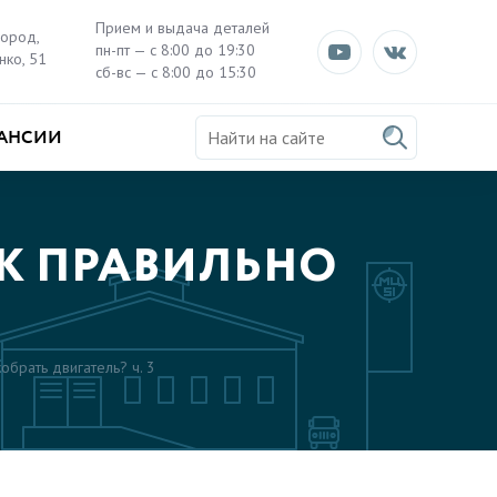
Прием и выдача деталей
город,
пн-пт — с 8:00 до 19:30
нко, 51
сб-вс — с 8:00 до 15:30
АНСИИ
К ПРАВИЛЬНО
обрать двигатель? ч. 3