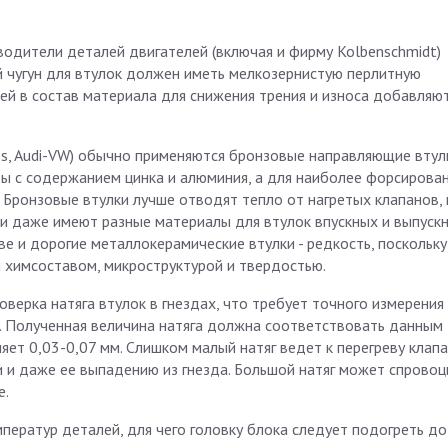
одители деталей двигателей (включая и фирму Kolbenschmidt)
ый чугун для втулок должен иметь мелкозернистую перлитную
ей в состав материала для снижения трения и износа добавляю
s, Audi-VW) обычно применяются бронзовые направляющие втулк
 с содержанием цинка и алюминия, а для наиболее форсирован
. Бронзовые втулки лучше отводят тепло от нагретых клапанов,
ели даже имеют разные материалы для втулок впускных и выпуск
е и дорогие металлокерамические втулки - редкость, поскольку
 химсоставом, микроструктурой и твердостью.
оверка натяга втулок в гнездах, что требует точного измерения
. Полученная величина натяга должна соответствовать данным
яет 0,03-0,07 мм. Слишком малый натяг ведет к перегреву клапа
 и даже ее выпадению из гнезда. Большой натяг может спрово
е.
ператур деталей, для чего головку блока следует подогреть до