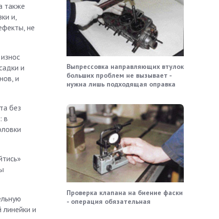
а также
ки и,
ефекты, не
 износ
Выпрессовка направляющих втулок
садки и
больших проблем не вызывает -
нов, и
нужна лишь подходящая оправка
та без
: в
оловки
йтись»
ты
Проверка клапана на биение фаски
ельную
- операция обязательная
 линейки и