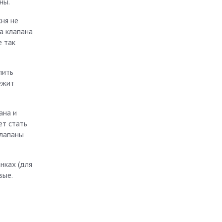
ны.
ня не
а клапана
е так
лить
ежит
ана и
ет стать
клапаны
нках (для
вые.