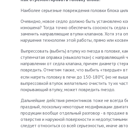
Наиболее серьезные повреждения головки блока цили
Очевидно, новое седло должно быть установлено кон
изношена? Тогда точно обеспечить соосность седла 
заменить направляющие втулки клапанов. Хотя эта о
нарушения технологии этой работы, прямо или косве
Выпрессовать (выбить) втулку из гнезда в головке, к
ступенчатая оправка («выколотка») с направляющей ч
направлении от седла клапана, причем диаметр стер
повредить. Отметим также, что выбить «твердые» втул
о
если нагреть головку в печи до 150-180
С (но не выш
выпрессовкой втулок желательно очистить ту их часть
покрывающий втулку, может повредить гнездо.
Дальнейшие действия ремонтников тоже не всегда бе
праздный, поскольку некоторые модификации двигате
продукции вообще отдельный разговор - в продаже вс
отверстия и наружной поверхности и недопустимыми
следует относиться со всей серьезностью, иначе авт