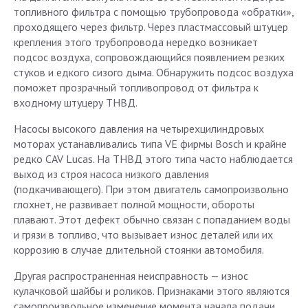
топливного фильтра с помощью трубопровода «обратки»,
проходящего через фильтр. Через пластмассовый штуцер
крепления этого трубопровода нередко возникает
подсос воздуха, сопровождающийся появлением резких
стуков и едкого сизого дыма. Обнаружить подсос воздуха
поможет прозрачный топливопровод от фильтра к
входному штуцеру ТНВД.
Насосы высокого давления на четырехцилиндровых
моторах устанавливались типа VE фирмы Bosch и крайне
редко CAV Lucas. На ТНВД этого типа часто наблюдается
выход из строя насоса низкого давления
(подкачивающего). При этом двигатель самопроизвольно
глохнет, не развивает полной мощности, обороты
плавают. Этот дефект обычно связан с попаданием воды
и грязи в топливо, что вызывает износ деталей или их
коррозию в случае длительной стоянки автомобиля.
Другая распространенная неисправность — износ
кулачковой шайбы и роликов. Признаками этого являются
самопроизвольное изменение момента начала подачи