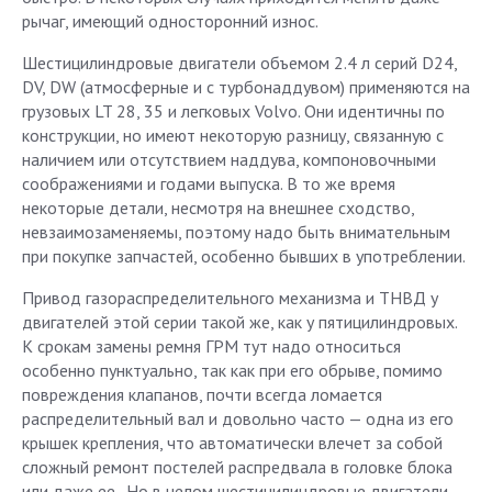
рычаг, имеющий односторонний износ.
Шестицилиндровые двигатели объемом 2.4 л серий D24,
DV, DW (атмосферные и с турбонаддувом) применяются на
грузовых LT 28, 35 и легковых Volvo. Они идентичны по
конструкции, но имеют некоторую разницу, связанную с
наличием или отсутствием наддува, компоновочными
соображениями и годами выпуска. В то же время
некоторые детали, несмотря на внешнее сходство,
невзаимозаменяемы, поэтому надо быть внимательным
при покупке запчастей, особенно бывших в употреблении.
Привод газораспределительного механизма и ТНВД у
двигателей этой серии такой же, как у пятицилиндровых.
К срокам замены ремня ГРМ тут надо относиться
особенно пунктуально, так как при его обрыве, помимо
повреждения клапанов, почти всегда ломается
распределительный вал и довольно часто — одна из его
крышек крепления, что автоматически влечет за собой
сложный ремонт постелей распредвала в головке блока
или даже ее . Но в целом шестицилиндровые двигатели