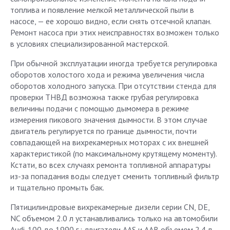
топлива и появление мелкой металлической пыли в
насосе, — ее хорошо видно, если снять отсечной клапан.
Ремонт насоса при этих неисправностях возможен только
в условиях специализированной мастерской.
При обычной эксплуатации иногда требуется регулировка
оборотов холостого хода и режима увеличения числа
оборотов холодного запуска. При отсутствии стенда для
проверки ТНВД возможна также грубая регулировка
величины подачи с помощью дымомера в режиме
измерения пикового значения дымности. В этом случае
двигатель регулируется по границе дымности, почти
совпадающей на вихрекамерных моторах с их внешней
характеристикой (по максимальному крутящему моменту).
Кстати, во всех случаях ремонта топливной аппаратуры
из-за попадания воды следует сменить топливный фильтр
и тщательно промыть бак.
Пятицилиндровые вихрекамерные дизели серии CN, DE,
NC объемом 2.0 л устанавливались только на автомобили
Audi-100 до 1990 г.; двигатели AAS и AAB объемом 2.4 л