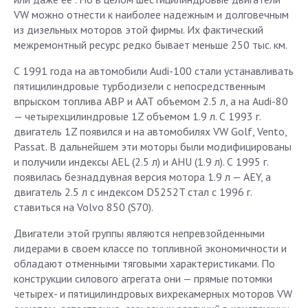
VW можно отнести к наиболее надежным и долговечным
из дизельных моторов этой фирмы. Их фактический
межремонтный ресурс редко бывает меньше 250 тыс. км.
С 1991 года на автомобили Audi-100 стали устанавливать
пятицилиндровые турбодизели с непосредственным
впрыском топлива АВР и ААТ объемом 2.5 л, а на Audi-80
— четырехцилиндровые 1Z объемом 1.9 л. С 1993 г.
двигатель 1Z появился и на автомобилях VW Golf, Vento,
Passat. В дальнейшем эти моторы были модифицированы
и получили индексы AEL (2.5 л) и AHU (1.9 л). С 1995 г.
появилась безнаддувная версия мотора 1.9 л — AEY, а
двигатель 2.5 л с индексом D5252T стал с 1996 г.
ставиться на Volvo 850 (S70).
Двигатели этой группы являются непревзойденными
лидерами в своем классе по топливной экономичности и
обладают отменными тяговыми характеристиками. По
конструкции силового агрегата они — прямые потомки
четырех- и пятицилиндровых вихрекамерных моторов VW