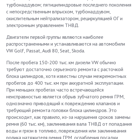
турбонаддувом; пятицилиндровые последнего поколения
с непосредственным впрыском, турбонаддувом,
окислительным нейтрализатором, рециркуляцией ОГ и
электронным управлением ТНВД.
Двигатели первой группы являются наиболее
распространенными и устанавливаются на автомобили
VW Golf, Passat, Audi 80, Seat, Skoda.
После пробега 150-200 тыс. км дизели VW обычно
требуют достаточно серьезного ремонта с расточкой
блока цилиндров, хотя известны случаи межремонтных
пробегов до 400 тыс. км при аккуратной эксплуатации.
При меньших пробегах часто встречающейся
неисправностью является обрыв зубчатого ремня ГРМ,
однозначно приводящий к повреждению клапанов и
требующий ремонта головки блока цилиндров. Это
происходит, как правило, из-за нарушения сроков замены
ремня (60 тыс. км), заклинивания вала ТНВД от попадания
воды и грязи в топливо, повреждения или заклинивания
ролика натяжителя ремня ГРМ, ослабления посадки