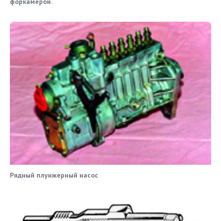
форкамерой.
Рядный плунжерный насос