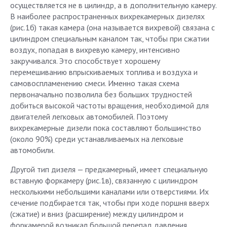
осуществляется не в цилиндр, а в дополнительную камеру.
В наиболее распространенных вихрекамерных дизелях
(рис.1б) такая камера (она называется вихревой) связана с
цилиндром специальным каналом так, чтобы при сжатии
воздух, попадая в вихревую камеру, интенсивно
закручивался. Это способствует хорошему
перемешиванию впрыскиваемых топлива и воздуха и
самовоспламенению смеси. Именно такая схема
первоначально позволила без больших трудностей
добиться высокой частоты вращения, необходимой для
двигателей легковых автомобилей. Поэтому
вихрекамерные дизели пока составляют большинство
(около 90%) среди устанавливаемых на легковые
автомобили.
Другой тип дизеля — предкамерный, имеет специальную
вставную форкамеру (рис.1в), связанную с цилиндром
несколькими небольшими каналами или отверстиями. Их
сечение подбирается так, чтобы при ходе поршня вверх
(сжатие) и вниз (расширение) между цилиндром и
форкамерой возникал большой перепад давления,