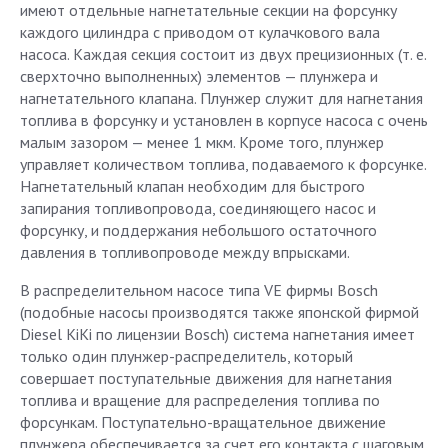
имеют отдельные нагнетательные секции на форсунку
каждого цилиндра с приводом от кулачкового вала
насоса. Каждая секция состоит из двух прецизионных (т. е.
сверхточно выполненных) элементов — плунжера и
нагнетательного клапана. Плунжер служит для нагнетания
топлива в форсунку и установлен в корпусе насоса с очень
малым зазором — менее 1 мкм. Кроме того, плунжер
управляет количеством топлива, подаваемого к форсунке.
Нагнетательный клапан необходим для быстрого
запирания топливопровода, соединяющего насос и
форсунку, и поддержания небольшого остаточного
давления в топливопроводе между впрысками.
В распределительном насосе типа VE фирмы Bosch
(подобные насосы производятся также японской фирмой
Diesel KiKi по лицензии Bosch) система нагнетания имеет
только один плунжер-распределитель, который
совершает поступательные движения для нагнетания
топлива и вращение для распределения топлива по
форсункам. Поступательно-вращательное движение
плунжера обеспечивается за счет его контакта с шаговым