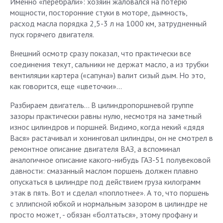
Именно «перебрали»: хозяин жаловался на потерю
мощности, посторонние стуки в моторе, дымность,
расход масла порядка 2,5-3 л на 1000 км, затрудненный
пуск горячего двигателя.
Внешний осмотр сразу показал, что практически все
соединения текут, сальники не держат масло, а из трубки
вентиляции картера («сапуна») валит сизый дым. Но это,
как говорится, еще «цветочки»...
Разбираем двигатель... В цилиндропоршневой группе
зазоры практически равны нулю, несмотря на заметный
износ цилиндров и поршней. Видимо, когда некий «дядя
Вася» растачивал и хонинговал цилиндры, он не смотрел в
ремонтное описание двигателя ВАЗ, а вспоминал
аналогичное описание какого-нибудь ГАЗ-51 полувековой
давности: смазанный маслом поршень должен плавно
опускаться в цилиндре под действием груза килограмм
этак в пять. Вот и сделал «поплотнее». А то, что поршень
с эллипсной юбкой и нормальным зазором в цилиндре не
просто может, - обязан «болтаться», этому профану и