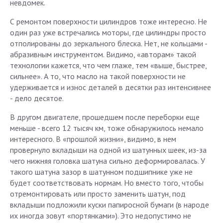
невдомек.
С ремонтом поверхности цилиндров тоже интересно. Не
один раз уже встречались моторы, где цилиндры просто
отполированы до зеркального блеска. Нет, не кольцами -
абразивным инструментом. Видимо, «авторам» такой
технологии кажется, что чем глаже, тем «выше, быстрее,
сильнее». А то, что масло на такой поверхности не
удерживается и износ деталей в десятки раз интенсивнее
- дело десятое.
В другом двигателе, прошедшем после переборки еще
меньше - всего 12 тысяч км, тоже обнаружилось немало
интересного. В «прошлой жизни», видимо, в нем
провернуло вкладыши на одной из шатунных шеек, из-за
чего нижняя головка шатуна сильно деформировалась. У
такого шатуна зазор в шатунном подшипнике уже не
будет соответствовать нормам. Но вместо того, чтобы
отремонтировать или просто заменить шатун, под
вкладыши подложили куски папиросной бумаги (в народе
их иногда зовут «портянками»). Это недопустимо не