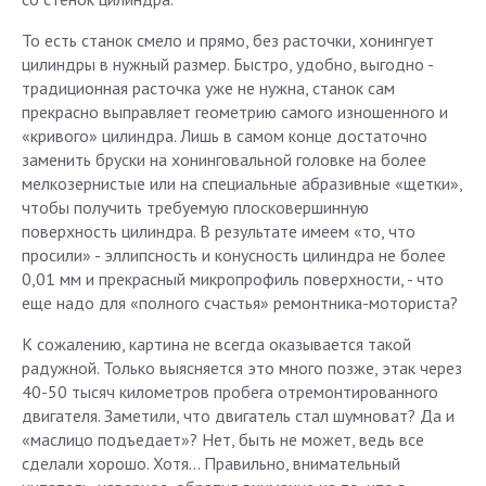
То есть станок смело и прямо, без расточки, хонингует
цилиндры в нужный размер. Быстро, удобно, выгодно -
традиционная расточка уже не нужна, станок сам
прекрасно выправляет геометрию самого изношенного и
«кривого» цилиндра. Лишь в самом конце достаточно
заменить бруски на хонинговальной головке на более
мелкозернистые или на специальные абразивные «щетки»,
чтобы получить требуемую плосковершинную
поверхность цилиндра. В результате имеем «то, что
просили» - эллипсность и конусность цилиндра не более
0,01 мм и прекрасный микропрофиль поверхности, - что
еще надо для «полного счастья» ремонтника-моториста?
К сожалению, картина не всегда оказывается такой
радужной. Только выясняется это много позже, этак через
40-50 тысяч километров пробега отремонтированного
двигателя. Заметили, что двигатель стал шумноват? Да и
«маслицо подъедает»? Нет, быть не может, ведь все
сделали хорошо. Хотя... Правильно, внимательный