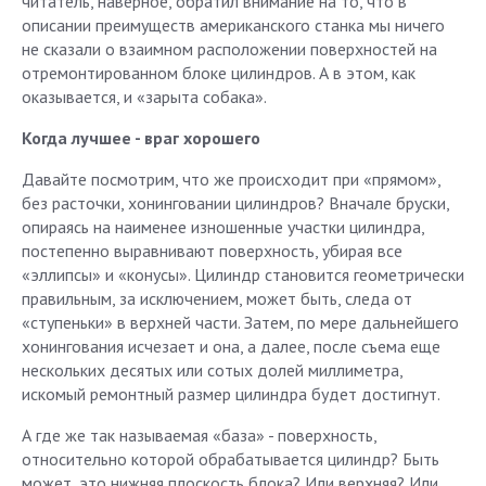
читатель, наверное, обратил внимание на то, что в
описании преимуществ американского станка мы ничего
не сказали о взаимном расположении поверхностей на
отремонтированном блоке цилиндров. А в этом, как
оказывается, и «зарыта собака».
Когда лучшее - враг хорошего
Давайте посмотрим, что же происходит при «прямом»,
без расточки, хонинговании цилиндров? Вначале бруски,
опираясь на наименее изношенные участки цилиндра,
постепенно выравнивают поверхность, убирая все
«эллипсы» и «конусы». Цилиндр становится геометрически
правильным, за исключением, может быть, следа от
«ступеньки» в верхней части. Затем, по мере дальнейшего
хонингования исчезает и она, а далее, после съема еще
нескольких десятых или сотых долей миллиметра,
искомый ремонтный размер цилиндра будет достигнут.
А где же так называемая «база» - поверхность,
относительно которой обрабатывается цилиндр? Быть
может, это нижняя плоскость блока? Или верхняя? Или