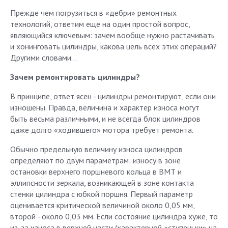
Прежде чем погрузиться в «дебри» ремонтных
технологий, ответим еще на один простой вопрос,
являющийся ключевым: зачем вообще нужно растачивать
и хонинговать цилиндры, какова цель всех этих операций?
Другими словами...
Зачем ремонтировать цилиндры?
В принципе, ответ ясен - цилиндры ремонтируют, если они
изношены. Правда, величина и характер износа могут
быть весьма различными, и не всегда блок цилиндров
даже долго «ходившего» мотора требует ремонта.
Обычно предельную величину износа цилиндров
определяют по двум параметрам: износу в зоне
остановки верхнего поршневого кольца в ВМТ и
эллипсности зеркала, возникающей в зоне контакта
стенки цилиндра с юбкой поршня. Первый параметр
оценивается критической величиной около 0,05 мм,
второй - около 0,03 мм. Если состояние цилиндра хуже, то
из-за износа в верхней части (характерной «ступеньки» на