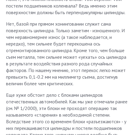
постели подшипников коленвала? Ведь именно этим
поверхностям должны быть перпендикулярны цилиндры.
Нет, базой при прямом хонинговании служит сама
поверхность цилиндра. Только заметим - изношенного. И
чем неравномернее износ (а такое наблюдается, и
нередко), тем сильнее будет перекошена ось
отремонтированного цилиндра. Кроме того, чем больше
съем металла, тем сильнее может «уехать» ось цилиндра
в результате воздействия разного рода случайных
факторов. По нашему мнению, этот перекос легко может
превысить 0,1-0.2 мм на миллиметр съема, достигнув
величин более чем критических.
Еще хуже обстоит дело с блоками цилиндров
отечественных автомобилей. Как мы уже отмечали ранее
(см. № 1/2000), эти блоки не проходят операцию так
называемого «старения» в необходимой степени.
Вследствие этого со временем блоки «разъезжаются» - у
них перекашиваются цилиндры и постели подшипников
коленвала. Кроме того, цилиндры могут вообще быть