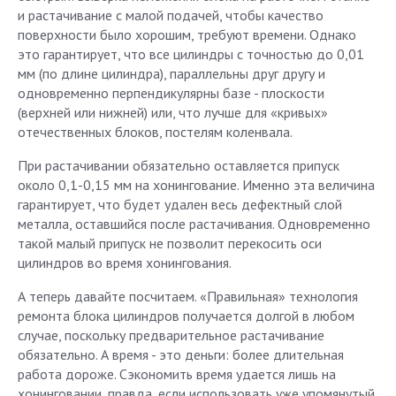
и растачивание с малой подачей, чтобы качество
поверхности было хорошим, требуют времени. Однако
это гарантирует, что все цилиндры с точностью до 0,01
мм (по длине цилиндра), параллельны друг другу и
одновременно перпендикулярны базе - плоскости
(верхней или нижней) или, что лучше для «кривых»
отечественных блоков, постелям коленвала.
При растачивании обязательно оставляется припуск
около 0,1-0,15 мм на хонингование. Именно эта величина
гарантирует, что будет удален весь дефектный слой
металла, оставшийся после растачивания. Одновременно
такой малый припуск не позволит перекосить оси
цилиндров во время хонингования.
А теперь давайте посчитаем. «Правильная» технология
ремонта блока цилиндров получается долгой в любом
случае, поскольку предварительное растачивание
обязательно. А время - это деньги: более длительная
работа дороже. Сэкономить время удается лишь на
хонинговании, правда, если использовать уже упомянутый