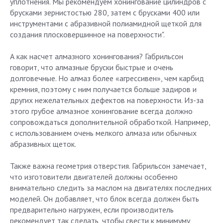
уплотнения. Мы рекомендуем хонингование цилиндров с
брусками зернистостью 280, затем с брусками 400 или
инструментами с абразивной полиамидной щеткой для
создания плосковершинное на поверхности".
А как насчет алмазного хонингования? Габрильсон
говорит, что алмазные бруски быстрые и очень
долговечные. Но алмаз более «агрессивен», чем карбид
кремния, поэтому с ним получается больше задиров и
других нежелательных дефектов на поверхности. Из-за
этого грубое алмазное хонингование всегда должно
сопровождаться дополнительной обработкой. Например,
с использованием очень мелкого алмаза или обычных
абразивных щеток.
Также важна геометрия отверстия. Габрильсон замечает,
что изготовители двигателей должны особенно
внимательно следить за маслом на двигателях последних
моделей. Он добавляет, что блок всегда должен быть
предварительно нагружен, если производитель
рекомендует так сделать, чтобы свести к минимуму