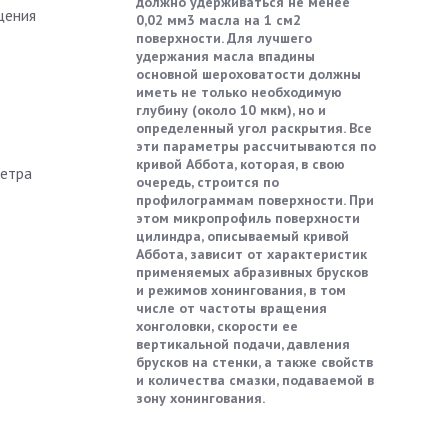
должно удерживаться не менее
щения
0,02 мм3 масла на 1 см2
поверхности. Для лучшего
удержания масла впадины
основной шероховатости должны
иметь не только необходимую
глубину (около 10 мкм), но и
определенный угол раскрытия. Все
эти параметры рассчитываются по
кривой Аббота, которая, в свою
метра
очередь, строится по
профилограммам поверхности. При
этом микропрофиль поверхности
цилиндра, описываемый кривой
Аббота, зависит от характеристик
применяемых абразивных брусков
и режимов хонингования, в том
числе от частоты вращения
хонголовки, скорости ее
вертикальной подачи, давления
брусков на стенки, а также свойств
и количества смазки, подаваемой в
зону хонингования.