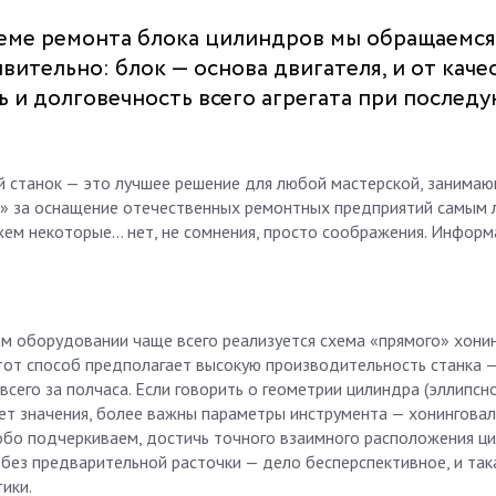
 теме ремонта блока цилиндров мы обращаемся
вительно: блок — основа двигателя, и от каче
 и долговечность всего агрегата при послед
й станок — это лучшее решение для любой мастерской, занима
» за оснащение отечественных ремонтных предприятий самым 
жем некоторые… нет, не сомнения, просто соображения. Информ
м оборудовании чаще всего реализуется схема «прямого» хонин
тот способ предполагает высокую производительность станка 
сего за полчаса. Если говорить о геометрии цилиндра (эллипсно
имеет значения, более важны параметры инструмента — хонингова
особо подчеркиваем, достичь точного взаимного расположения ц
без предварительной расточки — дело бесперспективное, и так
ики.