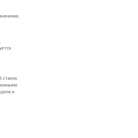
значения,
,
уется
й станок
ционными
нделя и