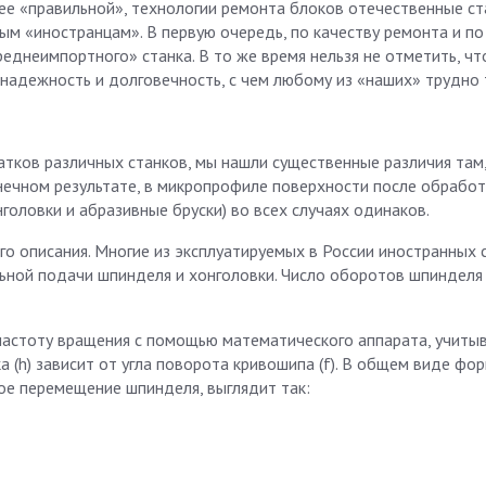
лее «правильной», технологии ремонта блоков отечественные ст
м «иностранцам». В первую очередь, по качеству ремонта и по
реднеимпортного» станка. В то же время нельзя не отметить, чт
надежность и долговечность, с чем любому из «наших» трудно т
тков различных станков, мы нашли существенные различия там,
онечном результате, в микропрофиле поверхности после обработ
головки и абразивные бруски) во всех случаях одинаков.
го описания. Многие из эксплуатируемых в России иностранных 
ной подачи шпинделя и хонголовки. Число оборотов шпинделя
частоту вращения с помощью математического аппарата, учитыв
 (h) зависит от угла поворота кривошипа (f). В общем виде фор
ое перемещение шпинделя, выглядит так: