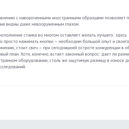
равнению с навороченными иностранными образцами позволяет 
чия видны даже невооруженным глазом.
исполнение станка во многом оставляет желать лучшего: здесь
но просто нажимать кнопки — необходим большой опыт и своег
 мнению, стоит свеч — при сегодняшней остроте конкуренции в о
ый план. Хотя, конечно, встает законный вопрос: дает ли разни
транном оборудовании, столь же ощутимую разницу в износе д
сследований.