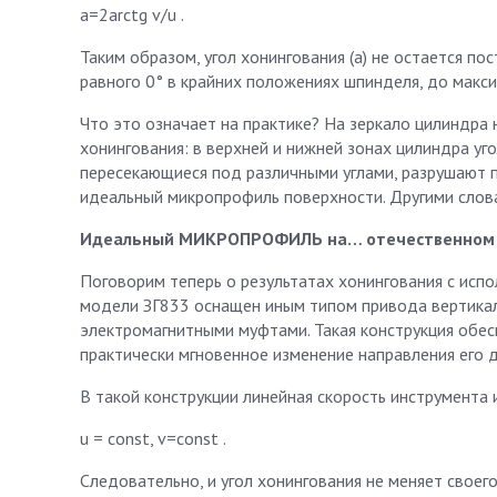
a=2arctg v/u .
Таким образом, угол хонингования (a) не остается по
равного 0° в крайних положениях шпинделя, до максим
Что это означает на практике? На зеркало цилиндра
хонингования: в верхней и нижней зонах цилиндра уго
пересекающиеся под различными углами, разрушают п
идеальный микропрофиль поверхности. Другими словам
Идеальный МИКРОПРОФИЛЬ на… отечественном 
Поговорим теперь о результатах хонингования с исп
модели ЗГ833 оснащен иным типом привода вертика
электромагнитными муфтами. Такая конструкция обе
практически мгновенное изменение направления его д
В такой конструкции линейная скорость инструмента
u = const, v=const .
Следовательно, и угол хонингования не меняет своего