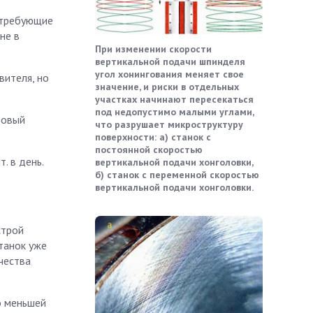
, требующие
не в
При изменении скорости
вертикальной подачи шпинделя
угол хонингования меняет свое
вителя, но
значение, и риски в отдельных
участках начинают пересекаться
под недопустимо малыми углами,
ровый
что разрушает микроструктуру
поверхности: а) станок с
постоянной скоростью
. в день.
вертикальной подачи хонголовки,
б) станок с переменной скоростью
вертикальной подачи хонголовки.
строй
станок уже
чества
о меньшей