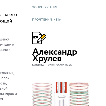
ХОНИНГОВАНИЕ
ства его
ующей
ПРОЧТЕНИЙ: 4336
ющейся
лучшим и
Александр
ацию к
Хрулев
кандидат технических наук
гования,
— блок
сть,
льной
илиндров и
ая