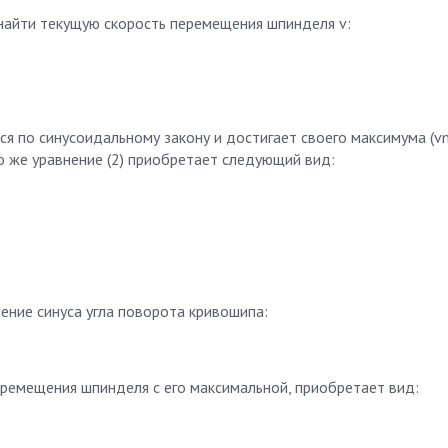
 найти текущую скорость перемещения шпинделя v:
я по синусоидальному закону и достигает своего максимума (v
мо же уравнение (2) приобретает следующий вид:
чение синуса угла поворота кривошипа:
еремещения шпинделя с его максимальной, приобретает вид: