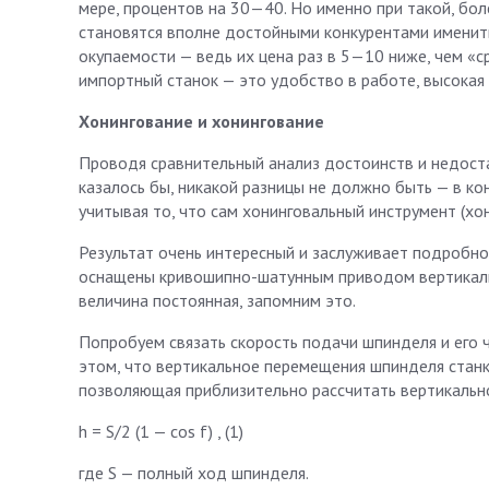
мере, процентов на 30—40. Но именно при такой, бо
становятся вполне достойными конкурентами имениты
окупаемости — ведь их цена раз в 5—10 ниже, чем «с
импортный станок — это удобство в работе, высокая 
Хонингование и хонингование
Проводя сравнительный анализ достоинств и недоста
казалось бы, никакой разницы не должно быть — в к
учитывая то, что сам хонинговальный инструмент (хон
Результат очень интересный и заслуживает подробно
оснащены кривошипно-шатунным приводом вертикаль
величина постоянная, запомним это.
Попробуем связать скорость подачи шпинделя и его 
этом, что вертикальное перемещения шпинделя станка
позволяющая приблизительно рассчитать вертикальн
h = S/2 (1 — cos f) , (1)
где S — полный ход шпинделя.