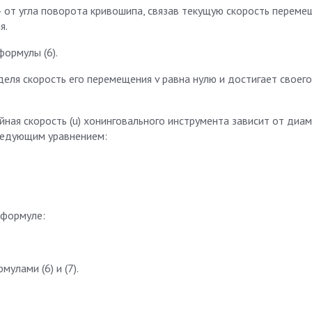
 от угла поворота кривошипа, связав текущую скорость переме
я.
ормулы (6).
еля скорость его перемещения v равна нулю и достигает своего
йная скорость (u) хонинговального инструмента зависит от диа
ледующим уравнением:
 формуле:
улами (6) и (7).