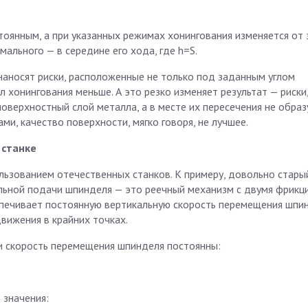
стоянным, а при указанных режимах хонингования изменяется от 
ального — в середине его хода, где h=S.
 наносят риски, расположенные не только под заданным углом
л хонингования меньше. А это резко изменяет результат — риски
оверхностный слой металла, а в месте их пересечения не образ
и, качество поверхности, мягко говоря, не лучшее.
станке
ользованием отечественных станков. К примеру, довольно стары
льной подачи шпинделя — это реечный механизм с двумя фрик
спечивает постоянную вертикальную скорость перемещения шпи
вижения в крайних точках.
 и скорость перемещения шпинделя постоянны:
 значения: