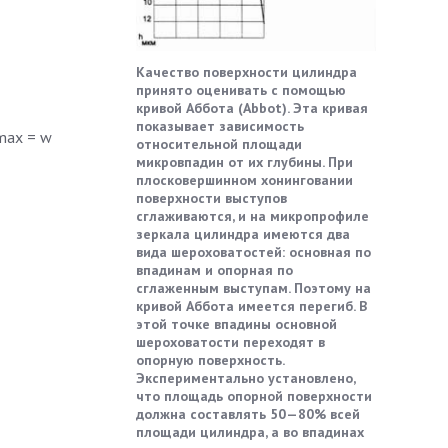
Качество поверхности цилиндра
принято оценивать с помощью
кривой Аббота (Abbot). Эта кривая
показывает зависимость
max = w
относительной площади
микровпадин от их глубины. При
плосковершинном хонинговании
поверхности выступов
сглаживаются, и на микропрофиле
зеркала цилиндра имеются два
вида шероховатостей: основная по
впадинам и опорная по
сглаженным выступам. Поэтому на
кривой Аббота имеется перегиб. В
этой точке впадины основной
шероховатости переходят в
опорную поверхность.
Экспериментально установлено,
что площадь опорной поверхности
должна составлять 50—80% всей
площади цилиндра, а во впадинах