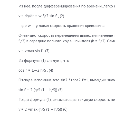
Из нее, после дифференцирования по времени, легко
v = dh/dt = w S/2 sin f , (2)
- где w — угловая скорость вращения кривошипа.
Очевидно, скорость перемещения шпинделя изменяетс
S/2) в середине полного хода шпинделя (h = S/2). Са
v = vmax sin f . (3)
Из формулы (1) следует, что
cos f = 1—2 h/S . (4)
Отсюда, вспомнив, что sin2 f+cos2 f=1, выводим зна
sin f = 2 (h/S (1 — h/S)) (5)
Тогда формула (3), связывающая текущую скорость п
v = 2 vmax (h/S (1 — h/S)) (6)