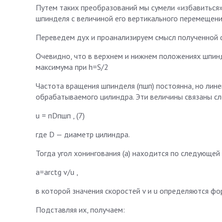
Путем таких преобразований мы сумели «избавиться»
шпинделя с величиной его вертикального перемещени
Переведем дух и проанализируем смысл полученной ф
Очевидно, что в верхнем и нижнем положениях шпинд
максимума при h=S/2
Частота вращения шпинделя (пшп) постоянна, но лине
обрабатываемого цилиндра. Эти величины связаны с
u = пDпшп , (7)
где D — диаметр цилиндра.
Тогда угол хонингования (а) находится по следующей
a=arctg v/u ,
в которой значения скоростей v и u определяются форм
Подставляя их, получаем: