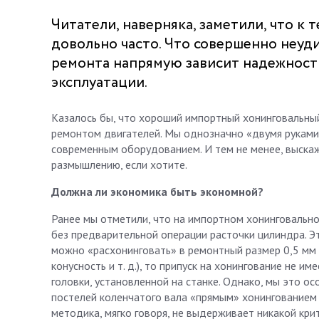
Читатели, наверняка, заметили, что к
довольно часто. Что совершенно неуди
ремонта напрямую зависит надежность
эксплуатации.
Казалось бы, что хороший импортный хонинговальны
ремонтом двигателей. Мы однозначно «двумя руками
современным оборудованием. И тем не менее, выска
размышлению, если хотите.
Должна ли экономика быть экономной?
Ранее мы отметили, что на импортном хонинговально
без предварительной операции расточки цилиндра. Э
можно «расхонинговать» в ремонтный размер 0,5 мм в
конусность и т. д.), то припуск на хонингование не 
головки, установленной на станке. Однако, мы это 
постелей коленчатого вала «прямым» хонингованием 
методика, мягко говоря, не выдерживает никакой крит