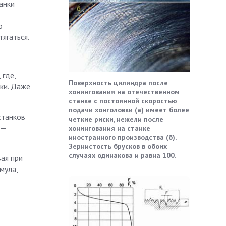
анки
о
ягаться.
 где,
Поверхность цилиндра после
ки. Даже
хонингования на отечественном
станке с постоянной скоростью
подачи хонголовки (а) имеет более
станков
четкие риски, нежели после
 —
хонингования на станке
иностранного производства (б).
Зернистость брусков в обоих
случаях одинакова и равна 100.
ая при
мула,