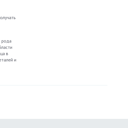
получать
о рода
бласти
ца в
еталей и