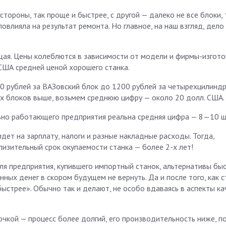
стороны, так проще и быстрее, с другой — далеко не все блоки
влияла на результат ремонта. Но главное, на наш взгляд, дело 
я. Цены колеблются в зависимости от модели и фирмы-изгото
 США средней ценой хорошего станка.
400 рублей за ВАЗовский блок до 1200 рублей за четырехцилинд
х блоков выше, возьмем среднюю цифру — около 20 долл. США.
ьно работающего предприятия реальна средняя цифра — 8—10 шт
ет на зарплату, налоги и разные накладные расходы. Тогда,
изительный срок окупаемости станка — более 2-х лет!
для предприятия, купившего импортный станок, альтернативы бы
ных денег в скором будущем не вернуть. Да и после того, как 
ыстрее». Обычно так и делают, не особо вдаваясь в аспекты ка
очкой — процесс более долгий, его производительность ниже, п