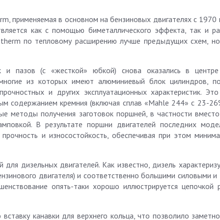
rm, применяемая в основном на бензиновых двигателях с 1970 
вляется как с помощью биметаллического эффекта, так и р
otherm по тепловому расширению лучше предыдущих схем, но
 и пазов (с «жесткой» юбкой) снова оказались в центре
 многие из которых имеют алюминиевый блок цилиндров, п
прочностных и других эксплуатационных характеристик. Это
м содержанием кремния (включая сплав «Mahle 244» с 23-26%
е методы получения заготовок поршней, в частности вместо
амповкой. В результате поршни двигателей последних мод
 прочность и износостойкость, обеспечивая при этом миним
 для дизельных двигателей. Как известно, дизель характеризу
бензинового двигателя) и соответственно большими силовыми и
ршенствование опять-таки хорошо иллюстрируется цепочкой 
 вставку канавки для верхнего кольца, что позволило заметно