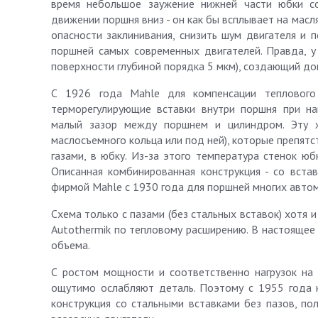
время небольшое заужение нижней части юбки со
движении поршня вниз - он как бы всплывает на мас
опасности заклинивания, снизить шум двигателя и 
поршней самых современных двигателей. Правда, у
поверхности глубиной порядка 5 мкм), создающий до
С 1926 года Mahle для компенсации теплового 
терморегулирующие вставки внутри поршня при на
малый зазор между поршнем и цилиндром. Эту 
маслосъемного кольца или под ней), которые препятс
газами, в юбку. Из-за этого температура стенок ю
Описанная комбинированная конструкция - со встав
фирмой Mahle с 1930 года для поршней многих авто
Схема только с пазами (без стальных вставок) хотя 
Autothermik по тепловому расширению. В настоящее 
объема.
С ростом мощности и соответственно нагрузок на 
ощутимо ослабляют деталь. Поэтому с 1955 года к
конструкция со стальными вставками без пазов, по