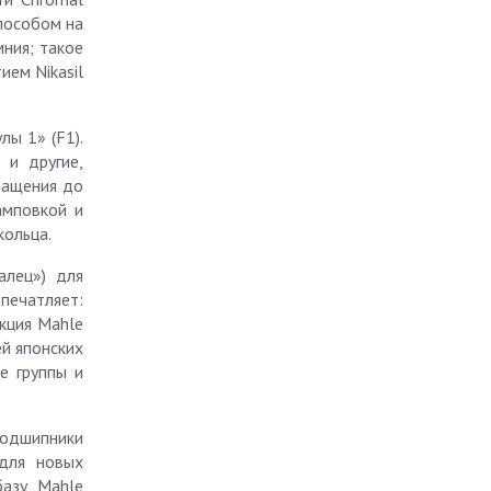
способом на
мния; такое
ем Nikasil
ы 1» (F1).
 и другие,
ращения до
амповкой и
кольца.
алец») для
печатляет:
укция Mahle
ей японских
е группы и
подшипники
 для новых
азу, Mahle