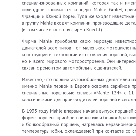
специализированных компаний, которая так и имен
цилиндров занимается концерн Mahle GmbH, прив
Франции и Южной Кореи. Туда же входят известные ф
в группу Mahle входят компании, производящие детал
(в том числе известная фирма Knecht).
Фирма Mahle приобрела свою мировую известнос
двигателей всех типов - от маленьких мотоциклетн
конструкции и технологии изготовления поршней, вы
но и всего мирового моторостроения. Они интересн
связан с ремонтом автомобильных двигателей.
Известно, что поршни автомобильных двигателей из
именно Mahle первой в Европе освоила серийное пр
специальные поршневые сплавы «Mahle 124» с 11-1
классическими для производителей поршней и сегодн
В 1935 году Mahle впервые начала выпуск поршней 
формы поршень приобрел овальную и бочкообразную. 
и бочкообразный поршень, нагреваясь неравномерно
температуры юбки, охлаждаемой при контакте со ст