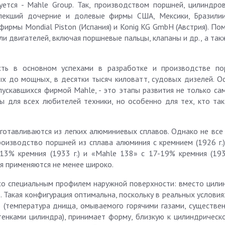
уется - Mahle Group. Так, производством поршней, цилиндро
лекший дочерние и долевые фирмы США, Мексики, Бразилии
ирмы Mondial Piston (Испания) и Konig KG GmbH (Австрия). По
и двигателей, включая поршневые пальцы, клапаны и др., а та
ть в основном успехами в разработке и производстве по
ых до мощных, в десятки тысяч киловатт, судовых дизелей. О
пускавшихся фирмой Mahle, - это этапы развития не только са
ы для всех любителей техники, но особенно для тех, кто так
готавливаются из легких алюминиевых сплавов. Однако не все 
оизводство поршней из сплава алюминия с кремнием (1926 г.)
3% кремния (1933 г.) и «Mahle 138» с 17-19% кремния (1937
я применяются не менее широко.
со специальным профилем наружной поверхности: вместо цили
Такая конфигурация оптимальна, поскольку в реальных условия
 (температура днища, омываемого горячими газами, существе
енками цилиндра), принимает форму, близкую к цилиндрическо