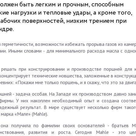
должен быть легким и прочным, способным
е нагрузки и тепловые удары, а кроме того,
абочих поверхностей, низким трением при
ндре.
герметичности, возможности избежать прорыва газов из камер
нии. Иными словами - для минимального расхода масла с одн
 решать при конструировании и производстве поршней для 
 концентрирует технические новшества, заложенные в конструк
них: «Покажи мне только поршень, и я скажу, что это за двига
ршней - задача особая. На Западе их производством давно зан
 фирмы. У них накоплен необходимый опыт и создана соотв
адежный результат. В мире существует несколько фирм таког
 марка «Мале» (Mahle).
она получила по фамилии своих основателей - братьев М
нствования, развития и роста. Сегодня Mahle - это цел