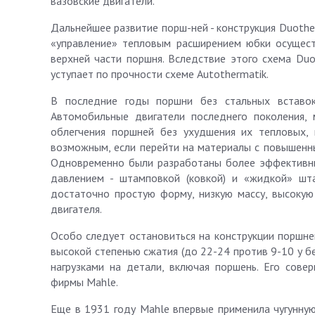
вазовские двигатели.
Дальнейшее развитие порш-ней - конструкция Duothe
«управление» тепловым расширением юбки осущест
верхней части поршня. Вследствие этого схема Du
уступает по прочности схеме Autothermatik.
В последние годы поршни без стальных вставок
Автомобильные двигатели последнего поколения,
облегчения поршней без ухудшения их тепловых, 
возможным, если перейти на материалы с повышенны
Одновременно были разработаны более эффективны
давлением - штамповкой (ковкой) и «жидкой» шт
достаточно простую форму, низкую массу, высокую
двигателя.
Особо следует остановиться на конструкции поршней
высокой степенью сжатия (до 22-24 против 9-10 у 
нагрузками на детали, включая поршень. Его сове
фирмы Mahle.
Еще в 1931 году Mahle впервые применила чугунную