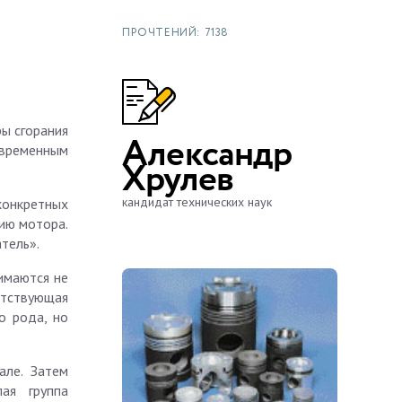
ПРОЧТЕНИЙ: 7138
ы сгорания
Александр
овременным
Хрулев
кандидат технических наук
конкретных
цию мотора.
тель».
имаются не
етствующая
о рода, но
але. Затем
ая группа