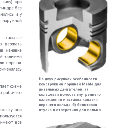
 силу) при
илиндре без
нились и у
а наружной
 стальные
яя держать
в канавке
ой горячими
ию поршня.
рименялась
На двух рисунках особенности
конструкции поршней Mahle для
упает схеме
дизельных двигателей: а)
о рабочего
кольцевая полость внутреннего
охлаждения и вставка канавки
верхнего кольца, б) бронзовая
кольку они
втулка в отверстиях для пальца
пользуется
 имеют все