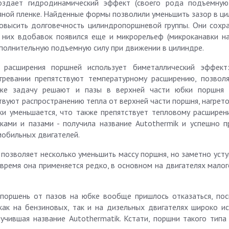
здает гидродинамический эффект (своего рода подъемную
ляной пленке. Найденные формы позволили уменьшить зазор в ц
повысить долговечность цилиндропоршневой группы. Они сохра
 них вдобавок появился еще и микрорельеф (микроканавки н
полнительную подъемную силу при движении в цилиндре.
расширения поршней использует биметаллический эффект:
гревании препятствуют температурному расширению, позвол
же задачу решают и пазы в верхней части юбки поршня (
твуют распространению тепла от верхней части поршня, нагрет
бки уменьшается, что также препятствует тепловому расширен
ками и пазами - получила название Autothermik и успешно п
мобильных двигателей.
и позволяет несколько уменьшить массу поршня, но заметно уст
время она применяется редко, в основном на двигателях малог
поршень от пазов на юбке вообще пришлось отказаться, пос
ак на бензиновых, так и на дизельных двигателях широко ис
лучившая название Autothermatik. Кстати, поршни такого типа