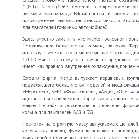
(1951) и Nikasil (1967). Chromal - это хромовое по
алюминиевый цилиндр. Nikasil состоит из никеля с 
покрытие имеет наивысшую износостойкость. Это опр
для двигателей гоночных автомобилей.
Здесь уместно заметить, что Mahle - основной прои
Подавляющее большинство команд, включая Ферра
использует именно эти комплектующие. Поршень дви
17000 мин-1, поэтому он отличается предельно ни
имеет, как правило, внутреннее охлаждение, причем
Сегодня фирма Mahle выпускает поршневые групп
подавляющего большинства моделей и модификаций
«Мерседес», БМВ, «Фольксваген», «Ауди», «Опель», 
идет как для конвейерной сборки, так и в запасные 
машин. Не забыты российские потребители: фирмо
кольца для двигателей ВАЗ и ГАЗ.
Несмотря на огромную массу выпускаемых деталей
коленчатых валов), фирма выполняет и индивиду
двигателей в единичных количествах. Имея серьезн