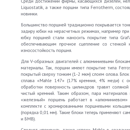
Среди достижений фирмы, касающихся дизелей, нел
Liquostatik, а также поршни типа Ferrotherm, сост
новинки.
Большинство поршней традиционно покрывается тонки
задиру юбки на нерасчетных режимах, например при 
юбку поршней стали наносить покрытие типа Graf
обеспечивающим прочное сцепление со стенкой 
износостойкость поршня.
Для V-образных двигателей с алюминиевыми блокам
материалы. Так, поршни имеют покрытие типа Ferro
покрытый сверху тонким (1-2 мкм) слоем олова. Бло
сплава «Mahle 147» (17% кремния, 4% меди) с о
обработки поверхность цилиндров травят соляной
чистый кремний. Таким образом, пара материалов
«железный» поршень работает в «алюминиевом» ц
комплекте с хромированными поршневыми кольцами)
(порядка 0,01 мм). Такие блоки теперь применяют са
и БМВ).
Следует упомянуть также успехи Mahle в создании