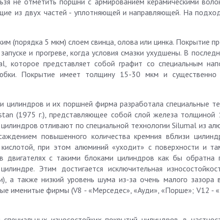
ьзя не отметить поршни с армированием керамическими воло
оящие из двух частей - уплотняющей и направляющей. На подхо
м (порядка 5 мкм) слоем свинца, олова или цинка. Покрытие п
запуске и прогреве, когда условия смазки ухудшены. В послед
al, которое представляет собой графит со специальным нап
юбки. Покрытие имеет толщину 15-30 мкм и существенно 
и цилиндров и их поршней фирма разработала специальные те
stan (1975 г.), представляющее собой слой железа толщиной 
к цилиндров отливают по специальной технологии Silumal из а
саждением повышенного количества кремния вблизи цилинд
 кислотой, при этом алюминий «уходит» с поверхности и та
 в двигателях с такими блоками цилиндров как бы обратна 
илиндре. Этим достигается исключительная износостойкос
, а также низкий уровень шума из-за очень малого зазора 
мые именитые фирмы (V8 - «Мерседес», «Ауди», «Порше»; V12 -
 специальных износостойких покрытий цилиндров, в частнос