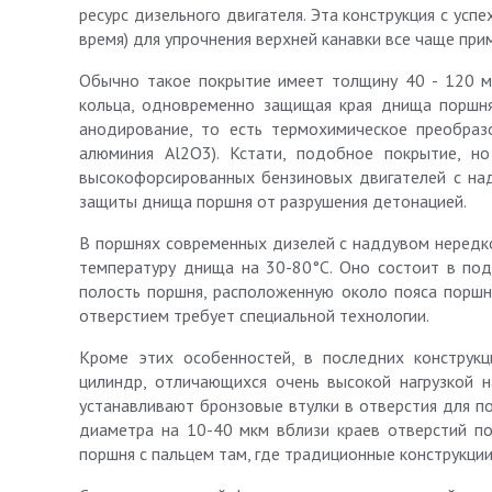
ресурс дизельного двигателя. Эта конструкция с усп
время) для упрочнения верхней канавки все чаще при
Обычно такое покрытие имеет толщину 40 - 120 м
кольца, одновременно защищая края днища поршня
анодирование, то есть термохимическое преобраз
алюминия Al2O3). Кстати, подобное покрытие, н
высокофорсированных бензиновых двигателей с над
защиты днища поршня от разрушения детонацией.
В поршнях современных дизелей с наддувом нередк
температуру днища на 30-80°С. Оно состоит в под
полость поршня, расположенную около пояса поршн
отверстием требует специальной технологии.
Кроме этих особенностей, в последних конструк
цилиндр, отличающихся очень высокой нагрузкой н
устанавливают бронзовые втулки в отверстия для п
диаметра на 10-40 мкм вблизи краев отверстий по
поршня с пальцем там, где традиционные конструкци