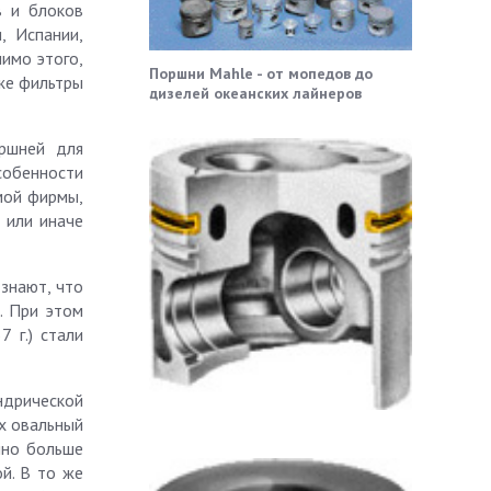
в и блоков
, Испании,
мимо этого,
Поршни Mahle - от мопедов до
кже фильтры
дизелей океанских лайнеров
ршней для
собенности
мой фирмы,
 или иначе
знают, что
. При этом
 г.) стали
ндрической
х овальный
нно больше
й. В то же