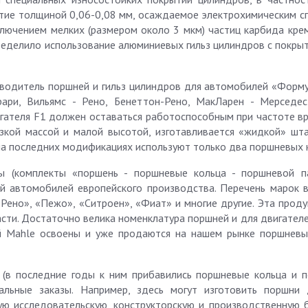
крытие толщиной 0,06-0,08 мм, осаждаемое электрохимическим 
включением мелких (размером около 3 мкм) частиц карбида кре
еделило использование алюминиевых гильз цилиндров с покрыти
зводитель поршней и гильз цилиндров для автомобилей «Формул
ри, Вильямс - Рено, Бенеттон-Рено, МакЛарен - Мерседес
гателя F1 должен оставаться работоспособным при частоте в
зкой массой и малой высотой, изготавливается «жидкой» шт
 на последних модификациях используют только два поршневых 
ы (комплекты «поршень - поршневые кольца - поршневой п
 автомобилей европейского производства. Перечень марок в
«Рено», «Пежо», «Ситроен», «Фиат» и многие другие. Эта прод
части. Достаточно велика номенклатура поршней и для двигател
й Mahle освоены и уже продаются на нашем рынке поршневы
 (в последние годы к ним прибавились поршневые кольца и 
альные заказы. Например, здесь могут изготовить поршни
ую исследовательскую, конструкторскую и производственную б