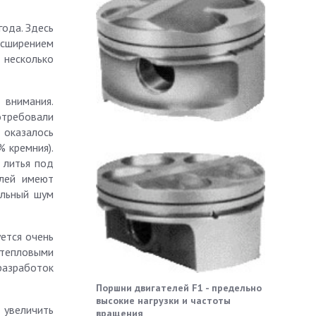
года. Здесь
асширением
 несколько
 внимания.
отребовали
 оказалось
 кремния).
 литья под
елей имеют
альный шум
ется очень
 тепловыми
разработок
Поршни двигателей F1 - предельно
высокие нагрузки и частоты
 увеличить
вращения