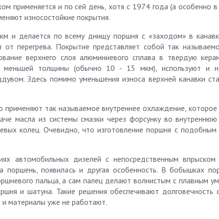
ехом применяется и по сей день, хотя с 1974 года (а особенно 
меняют износостойкие покрытия.
км и делается по всему днищу поршня с «заходом» в канавк
 от перегрева. Покрытие представляет собой так называем
ование верхнего слоя алюминиевого сплава в твердую керам
о меньшей толщины (обычно 10 - 15 мкм), используют и 
дувом. Здесь помимо уменьшения износа верхней канавки ста
о применяют так называемое внутреннее охлаждение, которое
аче масла из системы смазки через форсунку во внутреннюю
евых колец. Очевидно, что изготовление поршня с подобным
циях автомобильных дизелей с непосредственным впрыском
а поршень, появилась и другая особенность. В бобышках по
оршневого пальца, а сам палец делают волнистым с плавным у
ршня и шатуна. Такие решения обеспечивают долговечность 
и и материалы уже не работают.