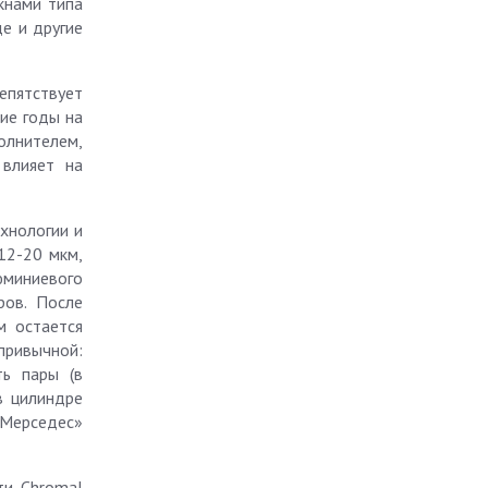
кнами типа
де и другие
репятствует
ние годы на
олнителем,
влияет на
хнологии и
12-20 мкм,
люминиевого
ров. После
м остается
привычной:
ть пары (в
в цилиндре
 «Мерседес»
ти Chromal