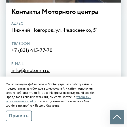
Контакты Моторного центра
АДРЕС
Нижний Новгород, ул. Федосеенко, 51
ТЕЛЕФОН
+7 (831) 415-77-70
E-MAIL
info@motornn.ru
РЕЖИМ РАБОТЫ
Мы используем файлы cookie. Чтобы улучшить работу сайта и
предоставить вам больше возможностей. К сайту подключен
пн-пт — с 8:00 до 20:00
сервис веб-аналитики Яндекс Метрика, использующий cookie.
сб-вс — с 8:00 до 16:00
Продолжая использовать сайт, вы соглашаетесь с
условиями
использования cookie
. Вы всегда можете отключить файлы
cookie в настройках Вашего браузера.
Принять