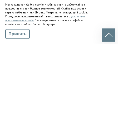
Мы используем файлы cookie. Чтобы улучшить работу сайта и
предоставить вам больше возможностей. К сайту подключен
сервис веб-аналитики Яндекс Метрика, использующий cookie.
Продолжая использовать сайт, вы соглашаетесь с
условиями
использования cookie
. Вы всегда можете отключить файлы
cookie в настройках Вашего браузера.
Компрессоры VOCKE
Принять
Современные технологии, высокая энергоэффективность
и продуманная инженерияе
Компрессоры RFJ
Продажа, обслуживание и ремонт компрессоров и
теплообменников RFJ